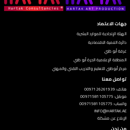
جهات الاعتماد
الهيئة الإتحادية للموارد البشرية
دائرة التنمية الاقتصادية
غرفة أبو ظبي
المنطقة الإعلامية الحرة أبو ظبي
مركز أبوظبي للتعليم والتدريب التقني والمهني
تواصل معنا
هاتف: 0097126261939
موبايل: 00971581105775
واتساب: 00971581105775
INFO@HARTAK.AE
الإبلاغ عن مشكلة
من نحن