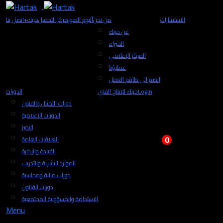
الاستشارات
من نحن
ألبوم الصور
مركز التحميل
+حرتك
اتصل بنا
عن حرتك
الخبراء
المركز الإعلامي
عملاؤنا
انضم الى طاقم العمل
Login
حرتك للإنتاج الفني
الدورات
دورات التمثيل والفنون
الدورات الإعلامية
التميز
0
العلاقات العامة
القيادة والإدارة
الموارد البشرية والتدريب
دورات مالية ومحاسبة
دورات القانون
الاستدامة والمسؤولية المجتمعية
Menu