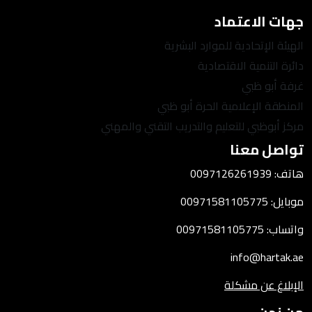
جهات الاعتماد
الهيئة الإتحادية للموارد البشرية
دائرة التنمية الاقتصادية
غرفة أبو ظبي
المنطقة الإعلامية الحرة أبو ظبي
مركز أبوظبي للتعليم والتدريب التقني والمهني
تواصل معنا
هاتف: 0097126261939
موبايل: 00971581105775
واتساب: 00971581105775
info@hartak.ae
الإبلاغ عن مشكلة