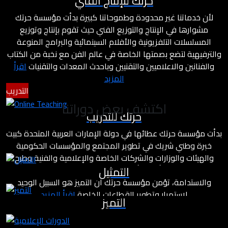
حرتك للإنتاج الفني
لأن خدماتنا غير محدودة وطموحاتنا كبيرة بدأت مؤسسة حرتك
مشوارها في الإنتاج والتوزيع الفني حيث تقوم بإنتاج وتوزيع
المسلسلات التلفزيونية والأفلام السينمائية والبرامج المنوعة
والترفيهية لتضع بصمتها الخاصة في عالم الفن مع نخبة من الكتاب
والفنانين والاعلاميين والتقنيين وباحدث المعدات والتقنيات
اقرأ
المزيد
التدريب
اكتشف بعض دوراتنا
حرتك للتدريب
بدأت مؤسسة حرتك عطائها في دولة الإمارات العربية المتحدة كبيت
خبرة وطني شريك في تطوير المجتمع والمؤسسات الحكومية
والهيئات والوزارات والشركات الخاصة والإعلامية والفنية وطرح
التمثيل
مشاريع درامية وأفلام بأسلوب مختلف يعتمد على معايير التميز
والاستدامة، تؤمن مؤسسة حرتك أن التميز هو السبيل الوحيد
لاستمرار وتطوير القطاعات الخاصة
اقرأ المزيد
التميز