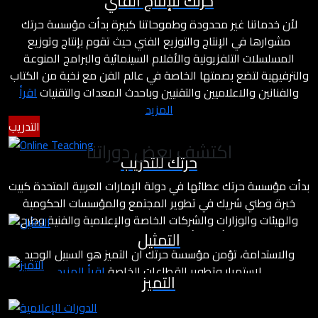
حرتك للإنتاج الفني
لأن خدماتنا غير محدودة وطموحاتنا كبيرة بدأت مؤسسة حرتك
مشوارها في الإنتاج والتوزيع الفني حيث تقوم بإنتاج وتوزيع
المسلسلات التلفزيونية والأفلام السينمائية والبرامج المنوعة
والترفيهية لتضع بصمتها الخاصة في عالم الفن مع نخبة من الكتاب
والفنانين والاعلاميين والتقنيين وباحدث المعدات والتقنيات
اقرأ
المزيد
التدريب
اكتشف بعض دوراتنا
حرتك للتدريب
بدأت مؤسسة حرتك عطائها في دولة الإمارات العربية المتحدة كبيت
خبرة وطني شريك في تطوير المجتمع والمؤسسات الحكومية
والهيئات والوزارات والشركات الخاصة والإعلامية والفنية وطرح
التمثيل
مشاريع درامية وأفلام بأسلوب مختلف يعتمد على معايير التميز
والاستدامة، تؤمن مؤسسة حرتك أن التميز هو السبيل الوحيد
لاستمرار وتطوير القطاعات الخاصة
اقرأ المزيد
التميز