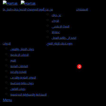
الاستشارات
من نحن
ألبوم الصور
مركز التحميل
+حرتك
اتصل بنا
عن حرتك
الخبراء
المركز الإعلامي
عملاؤنا
انضم الى طاقم العمل
Login
حرتك للإنتاج الفني
الدورات
دورات التمثيل والفنون
الدورات الإعلامية
التميز
0
العلاقات العامة
القيادة والإدارة
الموارد البشرية والتدريب
دورات مالية ومحاسبة
دورات القانون
الاستدامة والمسؤولية المجتمعية
Menu