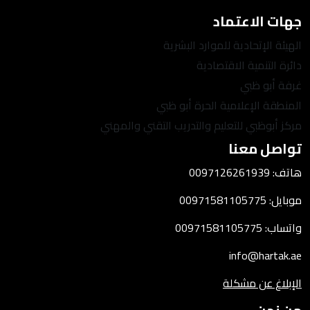
جهات الاعتماد
الهيئة الإتحادية للموارد البشرية
دائرة التنمية الاقتصادية
غرفة أبو ظبي
المنطقة الإعلامية الحرة أبو ظبي
مركز أبوظبي للتعليم والتدريب التقني والمهني
تواصل معنا
هاتف: 0097126261939
موبايل: 00971581105775
واتساب: 00971581105775
info@hartak.ae
الإبلاغ عن مشكلة