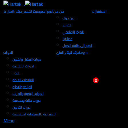
الاستشارات
من نحن
ألبوم الصور
مركز التحميل
+حرتك
اتصل بنا
عن حرتك
الخبراء
المركز الإعلامي
عملاؤنا
انضم الى طاقم العمل
Login
حرتك للإنتاج الفني
الدورات
دورات التمثيل والفنون
الدورات الإعلامية
التميز
0
العلاقات العامة
القيادة والإدارة
الموارد البشرية والتدريب
دورات مالية ومحاسبة
دورات القانون
الاستدامة والمسؤولية المجتمعية
Menu