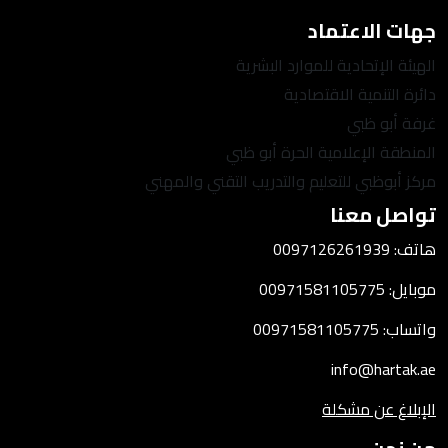
جهات الاعتماد
الهيئة الإتحادية للموارد البشرية
دائرة التنمية الاقتصادية
غرفة أبو ظبي
المنطقة الإعلامية الحرة أبو ظبي
مركز أبوظبي للتعليم والتدريب التقني والمهني
تواصل معنا
هاتف: 0097126261939
موبايل: 00971581105775
واتساب: 00971581105775
info@hartak.ae
الإبلاغ عن مشكلة