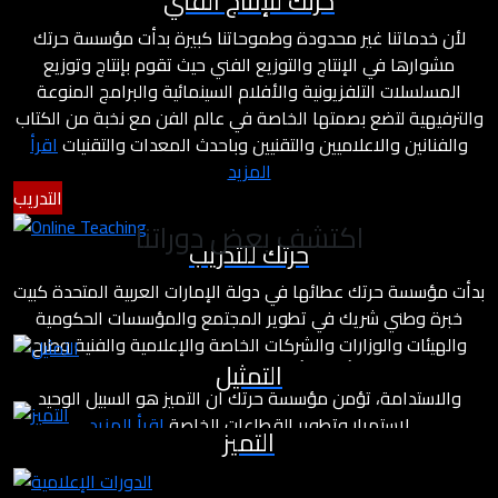
حرتك للإنتاج الفني
لأن خدماتنا غير محدودة وطموحاتنا كبيرة بدأت مؤسسة حرتك
مشوارها في الإنتاج والتوزيع الفني حيث تقوم بإنتاج وتوزيع
المسلسلات التلفزيونية والأفلام السينمائية والبرامج المنوعة
والترفيهية لتضع بصمتها الخاصة في عالم الفن مع نخبة من الكتاب
والفنانين والاعلاميين والتقنيين وباحدث المعدات والتقنيات
اقرأ
المزيد
التدريب
اكتشف بعض دوراتنا
حرتك للتدريب
بدأت مؤسسة حرتك عطائها في دولة الإمارات العربية المتحدة كبيت
خبرة وطني شريك في تطوير المجتمع والمؤسسات الحكومية
والهيئات والوزارات والشركات الخاصة والإعلامية والفنية وطرح
التمثيل
مشاريع درامية وأفلام بأسلوب مختلف يعتمد على معايير التميز
والاستدامة، تؤمن مؤسسة حرتك أن التميز هو السبيل الوحيد
لاستمرار وتطوير القطاعات الخاصة
اقرأ المزيد
التميز