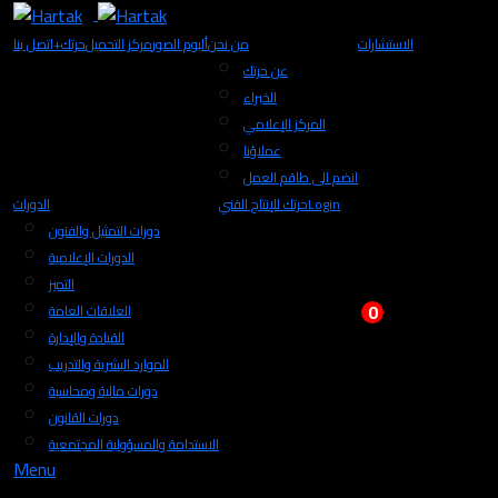
الاستشارات
من نحن
ألبوم الصور
مركز التحميل
+حرتك
اتصل بنا
عن حرتك
الخبراء
المركز الإعلامي
عملاؤنا
انضم الى طاقم العمل
Login
حرتك للإنتاج الفني
الدورات
دورات التمثيل والفنون
الدورات الإعلامية
التميز
0
العلاقات العامة
القيادة والإدارة
الموارد البشرية والتدريب
دورات مالية ومحاسبة
دورات القانون
الاستدامة والمسؤولية المجتمعية
Menu