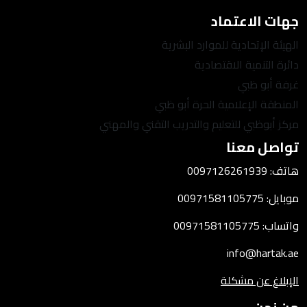
جهات الاعتماد
الهيئة الإتحادية للموارد البشرية
دائرة التنمية الاقتصادية
غرفة أبو ظبي
المنطقة الإعلامية الحرة أبو ظبي
مركز أبوظبي للتعليم والتدريب التقني والمهني
تواصل معنا
هاتف: 0097126261939
موبايل: 00971581105775
واتساب: 00971581105775
info@hartak.ae
الإبلاغ عن مشكلة