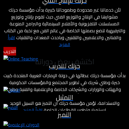
حرتك للإنتاج الفني
لأن خدماتنا غير محدودة وطموحاتنا كبيرة بدأت مؤسسة حرتك
مشوارها في الإنتاج والتوزيع الفني حيث تقوم بإنتاج وتوزيع
المسلسلات التلفزيونية والأفلام السينمائية والبرامج المنوعة
والترفيهية لتضع بصمتها الخاصة في عالم الفن مع نخبة من الكتاب
والفنانين والاعلاميين والتقنيين وباحدث المعدات والتقنيات
اقرأ
المزيد
التدريب
اكتشف بعض دوراتنا
حرتك للتدريب
بدأت مؤسسة حرتك عطائها في دولة الإمارات العربية المتحدة كبيت
خبرة وطني شريك في تطوير المجتمع والمؤسسات الحكومية
والهيئات والوزارات والشركات الخاصة والإعلامية والفنية وطرح
التمثيل
مشاريع درامية وأفلام بأسلوب مختلف يعتمد على معايير التميز
والاستدامة، تؤمن مؤسسة حرتك أن التميز هو السبيل الوحيد
لاستمرار وتطوير القطاعات الخاصة
اقرأ المزيد
التميز