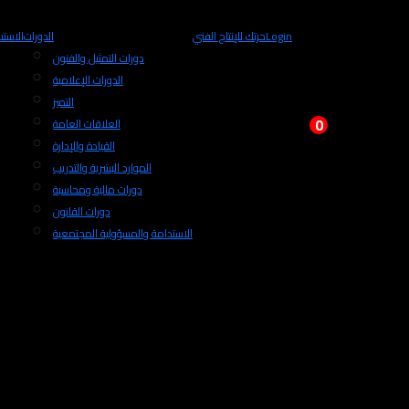
Login
حرتك للإنتاج الفني
الدورات
الاستش
دورات التمثيل والفنون
الدورات الإعلامية
التميز
0
العلاقات العامة
القيادة والإدارة
الموارد البشرية والتدريب
دورات مالية ومحاسبة
دورات القانون
الاستدامة والمسؤولية المجتمعية