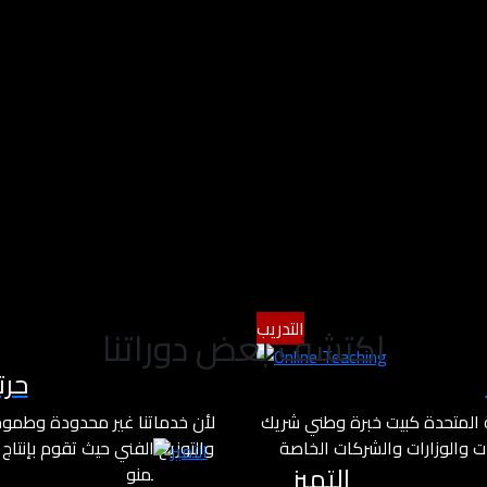
التدريب
اكتشف بعض دوراتنا
حرت
ة المتحدة كبيت خبرة وطني شريك
لأن خدماتنا غير محدودة وطموح
 والوزارات والشركات الخاصة
والتوزيع الفني حيث تقوم بإنتاج 
التميز
أسلوب مختلف يعتمد على معايير
والبرامج المنوعة والترفيهية لت