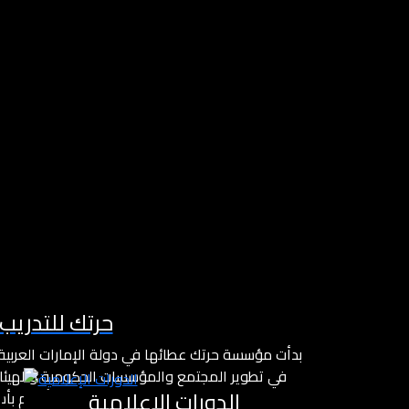
حرتك للتدريب
بدأت مؤسسة حرتك عطائها في دولة الإمارات العربي
في تطوير المجتمع والمؤسسات الحكومية والهيئات
الدورات الإعلامية
والإعلامية والفنية وطرح مشاريع درامية وأفلام ب