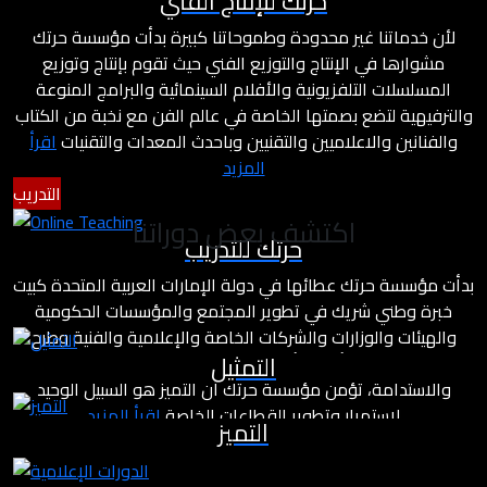
حرتك للإنتاج الفني
لأن خدماتنا غير محدودة وطموحاتنا كبيرة بدأت مؤسسة حرتك
مشوارها في الإنتاج والتوزيع الفني حيث تقوم بإنتاج وتوزيع
المسلسلات التلفزيونية والأفلام السينمائية والبرامج المنوعة
والترفيهية لتضع بصمتها الخاصة في عالم الفن مع نخبة من الكتاب
والفنانين والاعلاميين والتقنيين وباحدث المعدات والتقنيات
اقرأ
المزيد
التدريب
اكتشف بعض دوراتنا
حرتك للتدريب
بدأت مؤسسة حرتك عطائها في دولة الإمارات العربية المتحدة كبيت
خبرة وطني شريك في تطوير المجتمع والمؤسسات الحكومية
والهيئات والوزارات والشركات الخاصة والإعلامية والفنية وطرح
التمثيل
مشاريع درامية وأفلام بأسلوب مختلف يعتمد على معايير التميز
والاستدامة، تؤمن مؤسسة حرتك أن التميز هو السبيل الوحيد
لاستمرار وتطوير القطاعات الخاصة
اقرأ المزيد
التميز