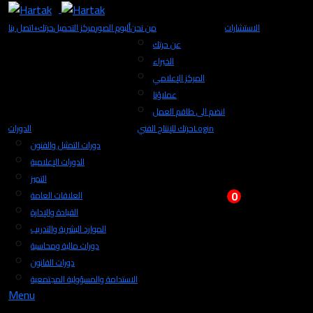
الاستشارات
من نحن
ألبوم الصور
مركز التحميل
+حرتك
اتصل بنا
عن حرتك
الخبراء
المركز الإعلامي
عملاؤنا
انضم الى طاقم العمل
Login
حرتك للإنتاج الفني
الدورات
دورات التمثيل والفنون
الدورات الإعلامية
التميز
0
العلاقات العامة
القيادة والإدارة
الموارد البشرية والتدريب
دورات مالية ومحاسبة
دورات القانون
الاستدامة والمسؤولية المجتمعية
Menu