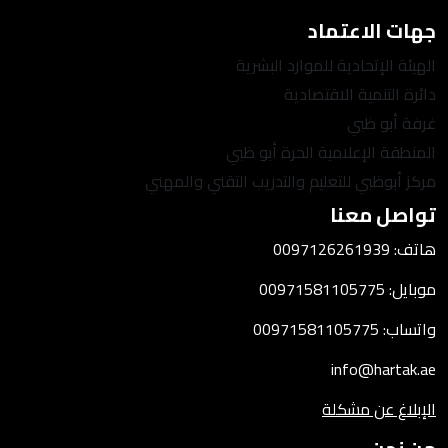
جهات الاعتماد
الهيئة الإتحادية للموارد البشرية
دائرة التنمية الاقتصادية
غرفة أبو ظبي
المنطقة الإعلامية الحرة أبو ظبي
مركز أبوظبي للتعليم والتدريب التقني والمهني
تواصل معنا
هاتف: 0097126261939
موبايل: 00971581105775
واتساب: 00971581105775
info@hartak.ae
الإبلاغ عن مشكلة