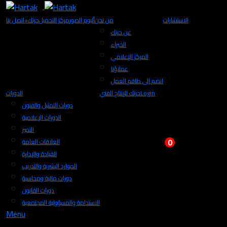
الاستشارات
من نحن
ألبوم الصور
مركز التحميل
+حرتك
اتصل بنا
عن حرتك
الخبراء
المركز الإعلامي
عملاؤنا
انضم الى طاقم العمل
Login
حرتك للإنتاج الفني
الدورات
دورات التمثيل والفنون
الدورات الإعلامية
التميز
0
العلاقات العامة
القيادة والإدارة
الموارد البشرية والتدريب
دورات مالية ومحاسبة
دورات القانون
الاستدامة والمسؤولية المجتمعية
Menu