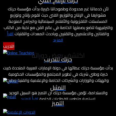
حرتك للإنتاج الفني
لأن خدماتنا غير محدودة وطموحاتنا كبيرة بدأت مؤسسة حرتك
مشوارها في الإنتاج والتوزيع الفني حيث تقوم بإنتاج وتوزيع
المسلسلات التلفزيونية والأفلام السينمائية والبرامج المنوعة
والترفيهية لتضع بصمتها الخاصة في عالم الفن مع نخبة من الكتاب
والفنانين والاعلاميين والتقنيين وباحدث المعدات والتقنيات
اقرأ
المزيد
التدريب
اكتشف بعض دوراتنا
حرتك للتدريب
بدأت مؤسسة حرتك عطائها في دولة الإمارات العربية المتحدة كبيت
خبرة وطني شريك في تطوير المجتمع والمؤسسات الحكومية
والهيئات والوزارات والشركات الخاصة والإعلامية والفنية وطرح
التمثيل
مشاريع درامية وأفلام بأسلوب مختلف يعتمد على معايير التميز
والاستدامة، تؤمن مؤسسة حرتك أن التميز هو السبيل الوحيد
لاستمرار وتطوير القطاعات الخاصة
اقرأ المزيد
التميز