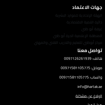
جهات الاعتماد
الهيئة الإتحادية للموارد البشرية
دائرة التنمية الاقتصادية
غرفة أبو ظبي
المنطقة الإعلامية الحرة أبو ظبي
مركز أبوظبي للتعليم والتدريب التقني والمهني
تواصل معنا
هاتف: 0097126261939
موبايل: 00971581105775
واتساب: 00971581105775
info@hartak.ae
الإبلاغ عن مشكلة