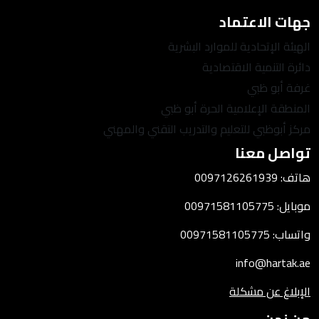
جهات الاعتماد
الهيئة الإتحادية للموارد البشرية
دائرة التنمية الاقتصادية
غرفة أبو ظبي
المنطقة الإعلامية الحرة أبو ظبي
مركز أبوظبي للتعليم والتدريب التقني والمهني
تواصل معنا
هاتف: 0097126261939
موبايل: 00971581105775
واتساب: 00971581105775
info@hartak.ae
الإبلاغ عن مشكلة