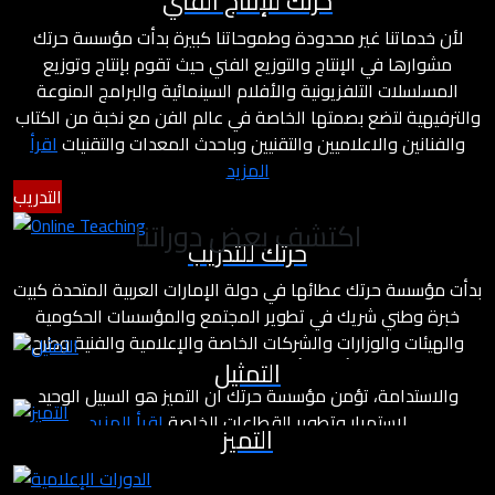
حرتك للإنتاج الفني
لأن خدماتنا غير محدودة وطموحاتنا كبيرة بدأت مؤسسة حرتك
مشوارها في الإنتاج والتوزيع الفني حيث تقوم بإنتاج وتوزيع
المسلسلات التلفزيونية والأفلام السينمائية والبرامج المنوعة
والترفيهية لتضع بصمتها الخاصة في عالم الفن مع نخبة من الكتاب
والفنانين والاعلاميين والتقنيين وباحدث المعدات والتقنيات
اقرأ
المزيد
التدريب
اكتشف بعض دوراتنا
حرتك للتدريب
بدأت مؤسسة حرتك عطائها في دولة الإمارات العربية المتحدة كبيت
خبرة وطني شريك في تطوير المجتمع والمؤسسات الحكومية
والهيئات والوزارات والشركات الخاصة والإعلامية والفنية وطرح
التمثيل
مشاريع درامية وأفلام بأسلوب مختلف يعتمد على معايير التميز
والاستدامة، تؤمن مؤسسة حرتك أن التميز هو السبيل الوحيد
لاستمرار وتطوير القطاعات الخاصة
اقرأ المزيد
التميز