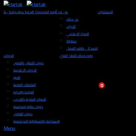
الاستشارات
من نحن
ألبوم الصور
مركز التحميل
+حرتك
اتصل بنا
عن حرتك
الخبراء
المركز الإعلامي
عملاؤنا
انضم الى طاقم العمل
Login
حرتك للإنتاج الفني
الدورات
دورات التمثيل والفنون
الدورات الإعلامية
التميز
0
العلاقات العامة
القيادة والإدارة
الموارد البشرية والتدريب
دورات مالية ومحاسبة
دورات القانون
الاستدامة والمسؤولية المجتمعية
Menu