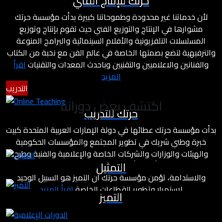
حرتك للإنتاج الفني
لأن خدماتنا غير محدودة وطموحاتنا كبيرة بدأت مؤسسة حرتك
مشوارها في الإنتاج والتوزيع الفني حيث تقوم بإنتاج وتوزيع
المسلسلات التلفزيونية والأفلام السينمائية والبرامج المنوعة
والترفيهية لتضع بصمتها الخاصة في عالم الفن مع نخبة من الكتاب
والفنانين والاعلاميين والتقنيين وباحدث المعدات والتقنيات
اقرأ
المزيد
التدريب
اكتشف بعض دوراتنا
حرتك للتدريب
بدأت مؤسسة حرتك عطائها في دولة الإمارات العربية المتحدة كبيت
خبرة وطني شريك في تطوير المجتمع والمؤسسات الحكومية
والهيئات والوزارات والشركات الخاصة والإعلامية والفنية وطرح
التمثيل
مشاريع درامية وأفلام بأسلوب مختلف يعتمد على معايير التميز
والاستدامة، تؤمن مؤسسة حرتك أن التميز هو السبيل الوحيد
لاستمرار وتطوير القطاعات الخاصة
اقرأ المزيد
التميز