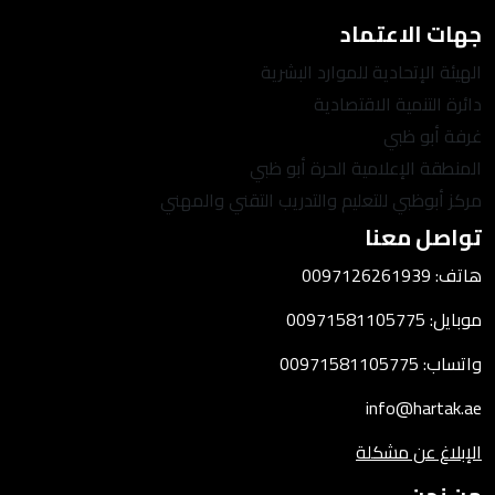
جهات الاعتماد
الهيئة الإتحادية للموارد البشرية
دائرة التنمية الاقتصادية
غرفة أبو ظبي
المنطقة الإعلامية الحرة أبو ظبي
مركز أبوظبي للتعليم والتدريب التقني والمهني
تواصل معنا
هاتف: 0097126261939
موبايل: 00971581105775
واتساب: 00971581105775
info@hartak.ae
الإبلاغ عن مشكلة