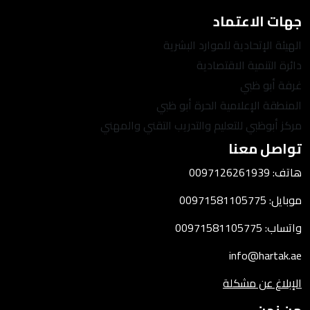
جهات الاعتماد
الهيئة الإتحادية للموارد البشرية
دائرة التنمية الاقتصادية
غرفة أبو ظبي
المنطقة الإعلامية الحرة أبو ظبي
مركز أبوظبي للتعليم والتدريب التقني والمهني
تواصل معنا
هاتف: 0097126261939
موبايل: 00971581105775
واتساب: 00971581105775
info@hartak.ae
الإبلاغ عن مشكلة