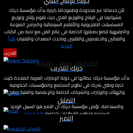
حرتك للإنتاج الفني
لأن خدماتنا غير محدودة وطموحاتنا كبيرة بدأت مؤسسة حرتك
مشوارها في الإنتاج والتوزيع الفني حيث تقوم بإنتاج وتوزيع
المسلسلات التلفزيونية والأفلام السينمائية والبرامج المنوعة
والترفيهية لتضع بصمتها الخاصة في عالم الفن مع نخبة من الكتاب
والفنانين والاعلاميين والتقنيين وباحدث المعدات والتقنيات
اقرأ
المزيد
التدريب
اكتشف بعض دوراتنا
حرتك للتدريب
بدأت مؤسسة حرتك عطائها في دولة الإمارات العربية المتحدة كبيت
خبرة وطني شريك في تطوير المجتمع والمؤسسات الحكومية
والهيئات والوزارات والشركات الخاصة والإعلامية والفنية وطرح
التمثيل
مشاريع درامية وأفلام بأسلوب مختلف يعتمد على معايير التميز
والاستدامة، تؤمن مؤسسة حرتك أن التميز هو السبيل الوحيد
لاستمرار وتطوير القطاعات الخاصة
اقرأ المزيد
التميز