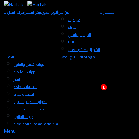
الاستشارات
من نحن
ألبوم الصور
مركز التحميل
+حرتك
اتصل بنا
عن حرتك
الخبراء
المركز الإعلامي
عملاؤنا
انضم الى طاقم العمل
Login
حرتك للإنتاج الفني
الدورات
دورات التمثيل والفنون
الدورات الإعلامية
التميز
0
العلاقات العامة
القيادة والإدارة
الموارد البشرية والتدريب
دورات مالية ومحاسبة
دورات القانون
الاستدامة والمسؤولية المجتمعية
Menu