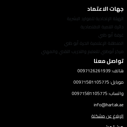
جهات الاعتماد
الهيئة الإتحادية للموارد البشرية
دائرة التنمية الاقتصادية
غرفة أبو ظبي
المنطقة الإعلامية الحرة أبو ظبي
مركز أبوظبي للتعليم والتدريب التقني والمهني
تواصل معنا
هاتف: 0097126261939
موبايل: 00971581105775
واتساب: 00971581105775
info@hartak.ae
الإبلاغ عن مشكلة