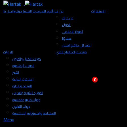
الاستشارات
من نحن
ألبوم الصور
مركز التحميل
+حرتك
اتصل بنا
عن حرتك
الخبراء
المركز الإعلامي
عملاؤنا
انضم الى طاقم العمل
Login
حرتك للإنتاج الفني
الدورات
دورات التمثيل والفنون
الدورات الإعلامية
التميز
0
العلاقات العامة
القيادة والإدارة
الموارد البشرية والتدريب
دورات مالية ومحاسبة
دورات القانون
الاستدامة والمسؤولية المجتمعية
Menu