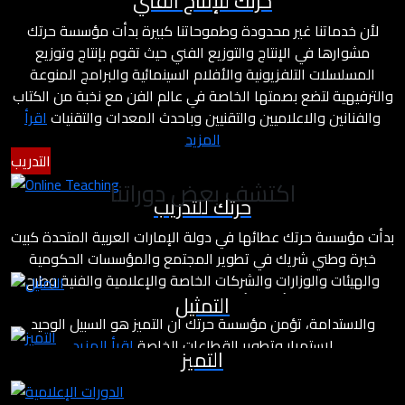
حرتك للإنتاج الفني
لأن خدماتنا غير محدودة وطموحاتنا كبيرة بدأت مؤسسة حرتك
مشوارها في الإنتاج والتوزيع الفني حيث تقوم بإنتاج وتوزيع
المسلسلات التلفزيونية والأفلام السينمائية والبرامج المنوعة
والترفيهية لتضع بصمتها الخاصة في عالم الفن مع نخبة من الكتاب
والفنانين والاعلاميين والتقنيين وباحدث المعدات والتقنيات
اقرأ
المزيد
التدريب
اكتشف بعض دوراتنا
حرتك للتدريب
بدأت مؤسسة حرتك عطائها في دولة الإمارات العربية المتحدة كبيت
خبرة وطني شريك في تطوير المجتمع والمؤسسات الحكومية
والهيئات والوزارات والشركات الخاصة والإعلامية والفنية وطرح
التمثيل
مشاريع درامية وأفلام بأسلوب مختلف يعتمد على معايير التميز
والاستدامة، تؤمن مؤسسة حرتك أن التميز هو السبيل الوحيد
لاستمرار وتطوير القطاعات الخاصة
اقرأ المزيد
التميز