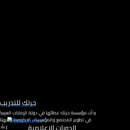
حرتك للتدريب
بدأت مؤسسة حرتك عطائها في دولة الإمارات العربي
في تطوير المجتمع والمؤسسات الحكومية والهيئات
الدورات الإعلامية
والإعلامية والفنية وطرح مشاريع درامية وأفلام ب