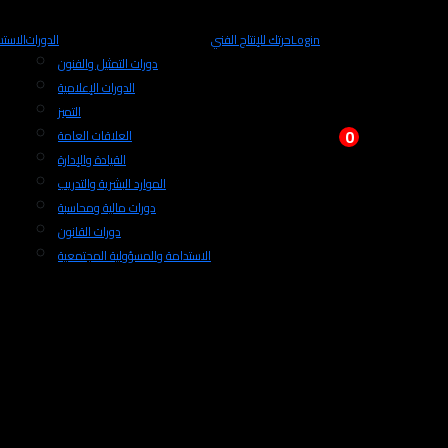
Login
حرتك للإنتاج الفني
الدورات
الاستش
دورات التمثيل والفنون
الدورات الإعلامية
التميز
0
العلاقات العامة
القيادة والإدارة
الموارد البشرية والتدريب
دورات مالية ومحاسبة
دورات القانون
الاستدامة والمسؤولية المجتمعية