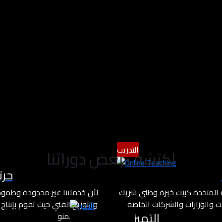
التدريب
اكتشف بعض دوراتنا
حرت
ة المتحدة كبيت خبرة وطني شريك
لأن خدماتنا غير محدودة وطموح
 والوزارات والشركات الخاصة
والتوزيع الفني حيث تقوم بإنتاج 
التميز
أسلوب مختلف يعتمد على معايير
والبرامج المنوعة والترفيهية لت