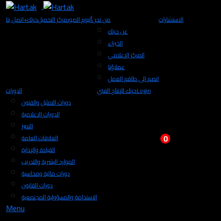
الاستشارات
من نحن
ألبوم الصور
مركز التحميل
+حرتك
اتصل بنا
عن حرتك
الخبراء
المركز الإعلامي
عملاؤنا
انضم الى طاقم العمل
Login
حرتك للإنتاج الفني
الدورات
دورات التمثيل والفنون
الدورات الإعلامية
التميز
0
العلاقات العامة
القيادة والإدارة
الموارد البشرية والتدريب
دورات مالية ومحاسبة
دورات القانون
الاستدامة والمسؤولية المجتمعية
Menu