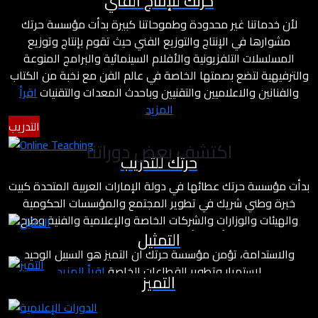
حرتك للإنتاج الفني
لأن خدماتنا غير محدودة وطموحاتنا كبيرة بدأت مؤسسة حرتك
مشوارها في الإنتاج والتوزيع الفني حيث تقوم بإنتاج وتوزيع
المسلسلات التلفزيونية والأفلام السينمائية والبرامج المنوعة
والترفيهية لتضع بصمتها الخاصة في عالم الفن مع نخبة من الكتاب
والفنانين والاعلاميين والتقنيين وباحدث المعدات والتقنيات
اقرأ
المزيد
التدريب
اكتشف بعض دوراتنا
حرتك للتدريب
بدأت مؤسسة حرتك عطائها في دولة الإمارات العربية المتحدة كبيت
خبرة وطني شريك في تطوير المجتمع والمؤسسات الحكومية
والهيئات والوزارات والشركات الخاصة والإعلامية والفنية وطرح
التمثيل
مشاريع درامية وأفلام بأسلوب مختلف يعتمد على معايير التميز
والاستدامة، تؤمن مؤسسة حرتك أن التميز هو السبيل الوحيد
لاستمرار وتطوير القطاعات الخاصة
اقرأ المزيد
التميز