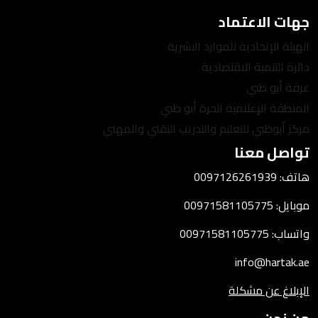
جهات الاعتماد
الهيئة الإتحادية للموارد البشرية
دائرة التنمية الاقتصادية
غرفة أبو ظبي
المنطقة الإعلامية الحرة أبو ظبي
مركز أبوظبي للتعليم والتدريب التقني والمهني
تواصل معنا
هاتف: 0097126261939
موبايل: 00971581105775
واتساب: 00971581105775
info@hartak.ae
الإبلاغ عن مشكلة